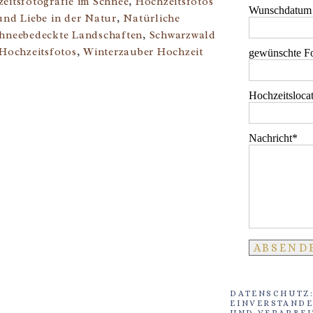
eitsfotografie im Schnee
,
Hochzeitsfotos
Wunschdatum
nd Liebe in der Natur
,
Natürliche
hneebedeckte Landschaften
,
Schwarzwald
 Hochzeitsfotos
,
Winterzauber Hochzeit
gewünschte Fo
Hochzeitsloca
Nachricht
DATENSCHUTZ:
EINVERSTANDE
UND VERARBEI