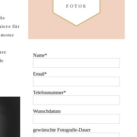
FOTOS
die
iere für
Simone
ure
Name
le
Email
Telefonnummer
Wunschdatum
gewünschte Fotografie-Dauer