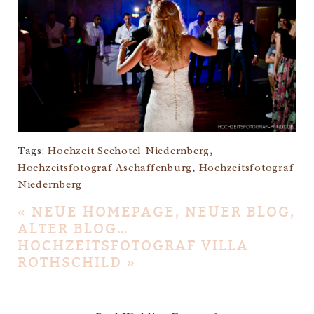
Tags:
Hochzeit Seehotel Niedernberg
,
Hochzeitsfotograf Aschaffenburg
,
Hochzeitsfotograf
Niedernberg
«
NEUE HOMEPAGE, NEUER BLOG,
ALTER BLOG…
HOCHZEITSFOTOGRAF VILLA
ROTHSCHILD
»